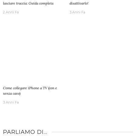
lasciare traccia: Guida completa
disattivarlo!
2 Anni Fa
3 Anni Fa
Come collegare iPhone a TV (con e
senza cavo)
3 Anni Fa
PARLIAMO DI…