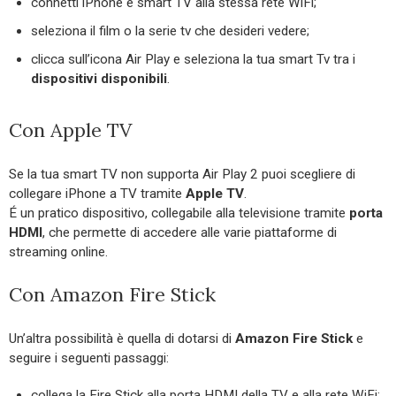
connetti iPhone e smart TV alla stessa rete WiFi;
seleziona il film o la serie tv che desideri vedere;
clicca sull’icona Air Play e seleziona la tua smart Tv tra i
dispositivi disponibili
.
Con Apple TV
Se la tua smart TV non supporta Air Play 2 puoi scegliere di
collegare iPhone a TV tramite
Apple TV
.
É un pratico dispositivo, collegabile alla televisione tramite
porta
HDMI
, che permette di accedere alle varie piattaforme di
streaming online.
Con Amazon Fire Stick
Un’altra possibilità è quella di dotarsi di
Amazon Fire Stick
e
seguire i seguenti passaggi:
collega la Fire Stick alla porta HDMI della TV e alla rete WiFi;