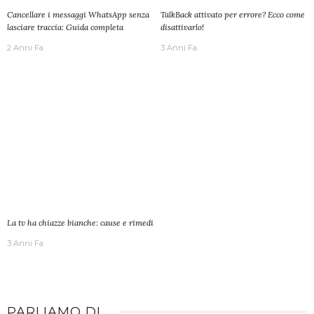
Cancellare i messaggi WhatsApp senza
TalkBack attivato per errore? Ecco come
lasciare traccia: Guida completa
disattivarlo!
2 Anni Fa
3 Anni Fa
La tv ha chiazze bianche: cause e rimedi
3 Anni Fa
PARLIAMO DI…