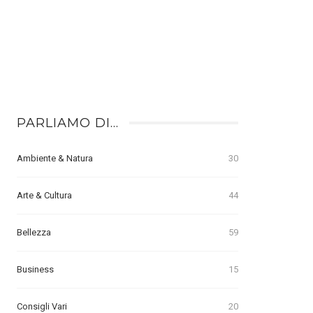
PARLIAMO DI…
Ambiente & Natura
30
Arte & Cultura
44
Bellezza
59
Business
15
Consigli Vari
20