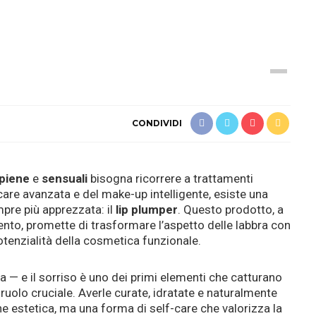
CONDIVIDI
piene
e
sensuali
bisogna ricorrere a trattamenti
incare avanzata e del make-up intelligente, esiste una
pre più apprezzata: il
lip plumper
. Questo prodotto, a
ento, promette di trasformare l’aspetto delle labbra con
otenzialità della cosmetica funzionale.
 — e il sorriso è uno dei primi elementi che catturano
 ruolo cruciale. Averle curate, idratate e naturalmente
e estetica, ma una forma di self-care che valorizza la