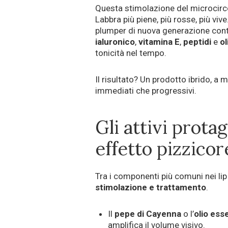
Questa stimolazione del microcir
Labbra più piene, più rosse, più vive
plumper di nuova generazione co
ialuronico
,
vitamina E
,
peptidi
e
ol
tonicità nel tempo.
Il risultato? Un prodotto ibrido, a 
immediati che progressivi.
Gli attivi prota
effetto pizzicor
Tra i componenti più comuni nei li
stimolazione e trattamento
.
Il
pepe di Cayenna
o l’
olio ess
amplifica il volume visivo.