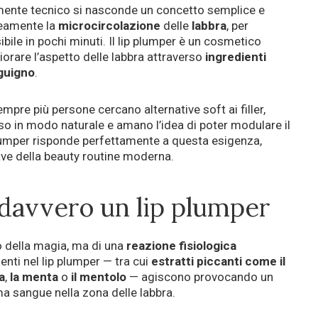
mente tecnico si nasconde un concetto semplice e
amente la
microcircolazione
delle
labbra
, per
bile in pochi minuti. Il lip plumper è un cosmetico
orare l’aspetto delle labbra attraverso
ingredienti
guigno
.
mpre più persone cercano alternative soft ai filler,
iso in modo naturale e amano l’idea di poter modulare il
p plumper risponde perfettamente a questa esigenza,
ave della beauty routine moderna.
davvero un lip plumper
o della magia, ma di una
reazione fisiologica
senti nel lip plumper — tra cui
estratti piccanti come il
a
,
la menta
o
il mentolo
— agiscono provocando un
ama sangue nella zona delle labbra.