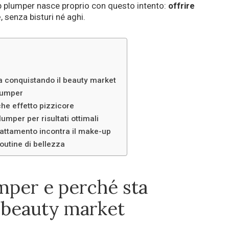
ip plumper nasce proprio con questo intento:
offrire
e
, senza bisturi né aghi.
ta conquistando il beauty market
lumper
 che effetto pizzicore
umper per risultati ottimali
trattamento incontra il make-up
outine di bellezza
umper e perché sta
l beauty market