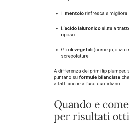
Il
mentolo
rinfresca e migliora
L’
acido ialuronico
aiuta a
tratt
riposo.
Gli
oli vegetali
(come jojoba o 
screpolature.
A differenza dei primi lip plumper, s
puntano su
formule bilanciate
che
adatti anche all’uso quotidiano.
Quando e come a
per risultati ott