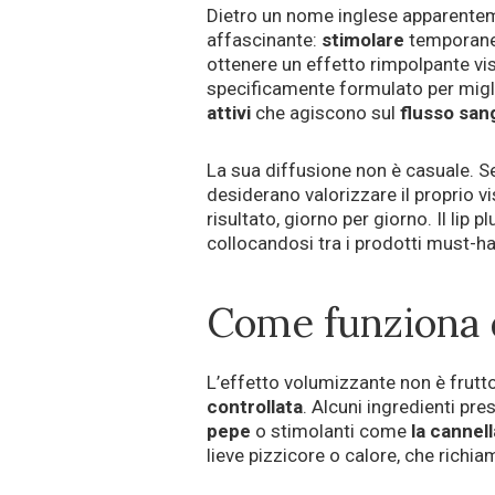
Dietro un nome inglese apparente
affascinante:
stimolare
temporane
ottenere un effetto rimpolpante visi
specificamente formulato per migli
attivi
che agiscono sul
flusso san
La sua diffusione non è casuale. Se
desiderano valorizzare il proprio v
risultato, giorno per giorno. Il li
collocandosi tra i prodotti must-h
Come funziona 
L’effetto volumizzante non è frutt
controllata
. Alcuni ingredienti pre
pepe
o stimolanti come
la cannell
lieve pizzicore o calore, che richi