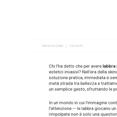
Marianna Costa
1 Anno Fa
Chi l’ha detto che per avere
labbra
estetici invasivi? Nell’era della sk
soluzione pratica, immediata e sem
metà strada tra bellezza e trattam
un semplice gesto, sfruttando le p
In un mondo in cui l’immagine conta
l’attenzione — le labbra giocano un
rimpolpate non è solo una question