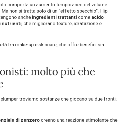
colo comporta un aumento temporaneo del volume.
. Ma non si tratta solo di un “effetto specchio”. I lip
ntengono anche
ingredienti trattanti
come
acido
i nutrienti
, che migliorano texture, idratazione e
metà tra make-up e skincare, che offre benefici sia
gonisti: molto più che
e
p plumper troviamo sostanze che giocano su due fronti:
enziale di zenzero
creano una reazione stimolante che