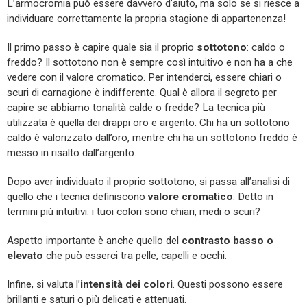
L’armocromia può essere davvero d’aiuto, ma solo se si riesce a
individuare correttamente la propria stagione di appartenenza!
Il primo passo è capire quale sia il proprio
sottotono
: caldo o
freddo? Il sottotono non è sempre così intuitivo e non ha a che
vedere con il valore cromatico. Per intenderci, essere chiari o
scuri di carnagione è indifferente. Qual è allora il segreto per
capire se abbiamo tonalità calde o fredde? La tecnica più
utilizzata è quella dei drappi oro e argento. Chi ha un sottotono
caldo è valorizzato dall’oro, mentre chi ha un sottotono freddo è
messo in risalto dall’argento.
Dopo aver individuato il proprio sottotono, si passa all’analisi di
quello che i tecnici definiscono
valore cromatico
. Detto in
termini più intuitivi: i tuoi colori sono chiari, medi o scuri?
Aspetto importante è anche quello del
contrasto basso o
elevato
che può esserci tra pelle, capelli e occhi.
Infine, si valuta l’
intensità dei colori
. Questi possono essere
brillanti e saturi o più delicati e attenuati.