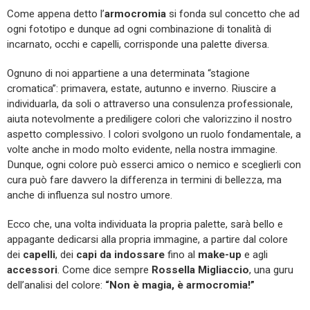
Come appena detto l’
armocromia
si fonda sul concetto che ad
ogni fototipo e dunque ad ogni combinazione di tonalità di
incarnato, occhi e capelli, corrisponde una palette diversa.
Ognuno di noi appartiene a una determinata “stagione
cromatica”: primavera, estate, autunno e inverno. Riuscire a
individuarla, da soli o attraverso una consulenza professionale,
aiuta notevolmente a prediligere colori che valorizzino il nostro
aspetto complessivo. I colori svolgono un ruolo fondamentale, a
volte anche in modo molto evidente, nella nostra immagine.
Dunque, ogni colore può esserci amico o nemico e sceglierli con
cura può fare davvero la differenza in termini di bellezza, ma
anche di influenza sul nostro umore.
Ecco che, una volta individuata la propria palette, sarà bello e
appagante dedicarsi alla propria immagine, a partire dal colore
dei
capelli
, dei
capi da indossare
fino al
make-up
e agli
accessori
. Come dice sempre
Rossella Migliaccio
, una guru
dell’analisi del colore:
“Non è magia, è armocromia!”