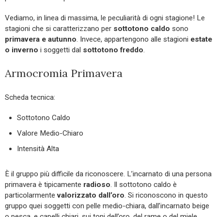
Vediamo, in linea di massima, le peculiarità di ogni stagione! Le
stagioni che si caratterizzano per
sottotono caldo
sono
primavera e autunno
. Invece, appartengono alle stagioni
estate
o inverno
i soggetti dal
sottotono freddo
.
Armocromia Primavera
Scheda tecnica:
Sottotono Caldo
Valore Medio-Chiaro
Intensità Alta
È il gruppo più difficile da riconoscere. L’incarnato di una persona
primavera è tipicamente
radioso
. Il sottotono caldo è
particolarmente
valorizzato dall’oro
. Si riconoscono in questo
gruppo quei soggetti con pelle medio-chiara, dall’incarnato beige
o pesca, e capelli chiari, sui toni dell’oro, del rame o del miele.