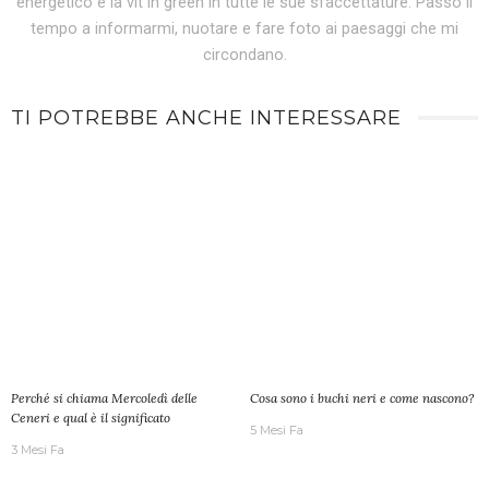
energetico e la vit in green in tutte le sue sfaccettature. Passo il
tempo a informarmi, nuotare e fare foto ai paesaggi che mi
circondano.
TI POTREBBE ANCHE INTERESSARE
Perché si chiama Mercoledì delle
Cosa sono i buchi neri e come nascono?
Ceneri e qual è il significato
5 Mesi Fa
3 Mesi Fa