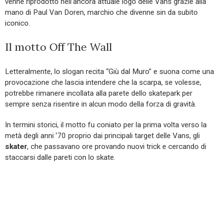
venne riprodotto nell’ancora attuale logo delle Vans grazie alla
mano di Paul Van Doren, marchio che divenne sin da subito
iconico.
Il motto Off The Wall
Letteralmente, lo slogan recita “Giù dal Muro” e suona come una
provocazione che lascia intendere che la scarpa, se volesse,
potrebbe rimanere incollata alla parete dello skatepark per
sempre senza risentire in alcun modo della forza di gravità.
In termini storici, il motto fu coniato per la prima volta verso la
metà degli anni ’70 proprio dai principali target delle Vans, gli
skater
, che passavano ore provando nuovi trick e cercando di
staccarsi dalle pareti con lo skate.