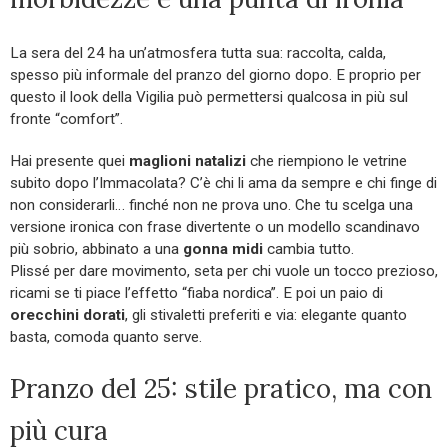
La sera del 24 ha un’atmosfera tutta sua: raccolta, calda,
spesso più informale del pranzo del giorno dopo. E proprio per
questo il look della Vigilia può permettersi qualcosa in più sul
fronte “comfort”.
Hai presente quei
maglioni natalizi
che riempiono le vetrine
subito dopo l’Immacolata? C’è chi li ama da sempre e chi finge di
non considerarli… finché non ne prova uno. Che tu scelga una
versione ironica con frase divertente o un modello scandinavo
più sobrio, abbinato a una
gonna midi
cambia tutto.
Plissé per dare movimento, seta per chi vuole un tocco prezioso,
ricami se ti piace l’effetto “fiaba nordica”. E poi un paio di
orecchini dorati
, gli stivaletti preferiti e via: elegante quanto
basta, comoda quanto serve.
Pranzo del 25: stile pratico, ma con
più cura