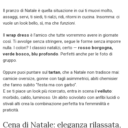
Il pranzo di Natale è quella situazione in cui ti muovi molto,
assaggi, servi, ti siedi, ti rialzi, ridi, ritorni in cucina. Insomma: ci
vuole un look bello, sì, ma che
funzioni
.
Il
wrap dress
è l’amico che tutte vorremmo avere in giornate
così. Ti avvolge senza stringere, segue le forme senza imporre
nulla. I colori? I classici natalizi, certo —
rosso borgogna,
verde bosco, blu profondo
. Perfetti anche per le foto di
gruppo.
Oppure puoi puntare sul
tartan
, che a Natale non tradisce mai:
camicie oversize, gonne con tagli asimmetrici, abiti chemisier
che fanno subito “festa ma con garbo”.
E se ti piace un look più ricercato, entra in scena il
velluto
:
morbido, caldo, luminoso. Un abito scivolato con anfibi lucidi o
stivali alti crea la combinazione perfetta tra femminilità e
praticità.
Cena di Natale: eleganza rilassata,