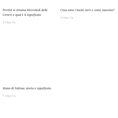
Perché si chiama Mercoledì delle
Cosa sono i buchi neri e come nascono?
Ceneri e qual è il significato
5 Mesi Fa
3 Mesi Fa
Mano di Fatima: storia e significato
7 Mesi Fa