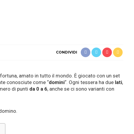
CONDIVIDI
 fortuna, amato in tutto il mondo. È giocato con un set
nte conosciute come “
domini
“. Ogni tessera ha due
lati
,
mero di punti
da 0 a 6
, anche se ci sono varianti con
 domino.