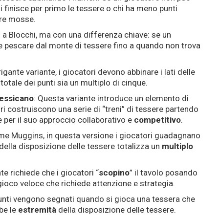
hi finisce per primo le tessere o chi ha meno punti
tre mosse.
o a Blocchi, ma con una differenza chiave: se un
e pescare dal monte di tessere fino a quando non trova
rigante variante, i giocatori devono abbinare i lati delle
a
totale dei punti sia un multiplo di cinque.
essicano
: Questa variante introduce un elemento di
ori costruiscono una serie di “treni” di tessere partendo
e per il suo approccio collaborativo e
competitivo
.
me Muggins, in questa versione i giocatori guadagnano
 della disposizione delle tessere totalizza un
multiplo
te richiede che i giocatori “
scopino
” il tavolo posando
 gioco veloce che richiede attenzione e strategia.
 punti vengono segnati quando si gioca una tessera che
be le
estremità
della disposizione delle tessere.