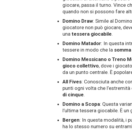
giocare, passa il turno. Vince c
quando non si possono fare al
Domino Draw
: Simile al Domin
giocatore non può giocare, dev
una
tessera giocabile
.
Domino Matador
: In questa int
tessere in modo che la
somm
Domino Messicano o Treno M
gioco collettivo
, dove i giocat
da un punto centrale. È popolar
All Fives
: Conosciuta anche co
punti ogni volta che l’estremità
di cinque
.
Domino a Scopa
: Questa varian
l’ultima tessera giocabile. È un
Bergen
: In questa modalità, i
ha lo stesso numero su entram