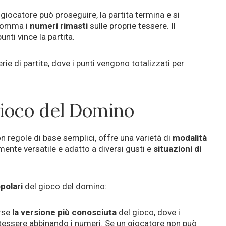
giocatore può proseguire, la partita termina e si
 somma i
numeri
rimasti
sulle proprie tessere. Il
unti vince la partita.
rie di partite, dove i punti vengono totalizzati per
Gioco del Domino
 regole di base semplici, offre una varietà di
modalità
mente versatile e adatto a diversi gusti e
situazioni di
opolari
del gioco del domino:
orse
la versione più conosciuta
del gioco, dove i
 tessere abbinando i numeri. Se un giocatore non può