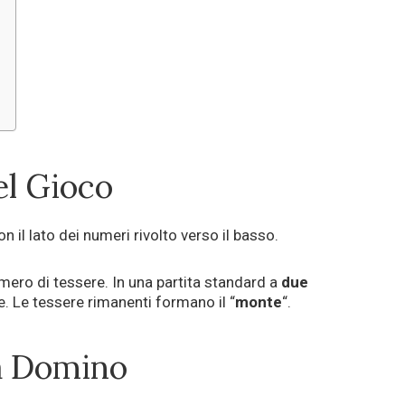
el Gioco
con il lato dei numeri rivolto verso il basso.
mero di tessere. In una partita standard a
due
e. Le tessere rimanenti formano il “
monte
“.
a Domino