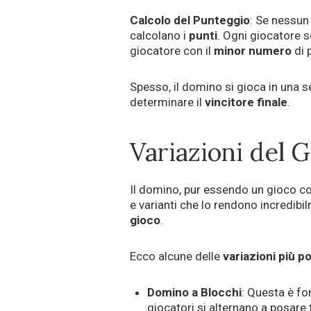
Calcolo del Punteggio
: Se nessun 
calcolano i
punti
. Ogni giocatore
giocatore con il
minor
numero
di p
Spesso, il domino si gioca in una se
determinare il
vincitore finale
.
Variazioni del 
Il domino, pur essendo un gioco con
e varianti che lo rendono incredibil
gioco
.
Ecco alcune delle
variazioni più p
Domino a Blocchi
: Questa è f
giocatori si alternano a posare