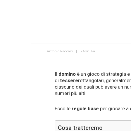
Antonio Radoani
3 Anni Fa
Il
domino
è un gioco di strategia e
di
tessere
rettangolari, generalme
ciascuno dei quali può avere un nu
numeri più alti.
Ecco le
regole base
per giocare a
Cosa tratteremo