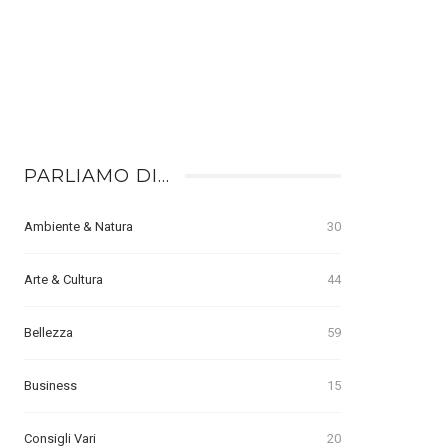
PARLIAMO DI…
Ambiente & Natura
30
Arte & Cultura
44
Bellezza
59
Business
15
Consigli Vari
20