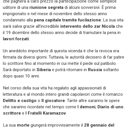
che pagherà a caro prezzo la partecipazione come semplice
uditore di una
riunione segreta
di alcuni sovversivi. È prima
imprigionato e nel mese di novembre dello stesso anno
condannato alla
pena capitale tramite fucilazione
. La sua vita
sarà salva grazie all’incredibile
intervento dello zar Nicola
che
il 19 dicembre dello stesso anno decide di tramutare la pena in
lavori forzati
.
Un aneddoto importante di questa vicenda è che la revoca era
firmata da diversi giorni. Tuttavia, le autorità decisero di far patire
lo scrittore fino al momento in cui mette il piede sul patibolo.
Sarà deportato in
Siberia
e potrà ritornare in
Russia
soltanto
dopo quasi 10 anni.
Nel corso della sua vita ha regalato agli appassionati di
letteratura e al mondo intero grandi capolavori come il romanzo
Delitto e castigo
o
Il giocatore
. Tante altre saranno le opere
che saranno ricordate nel tempo come
I demoni
,
Diario di uno
scrittore
e
I Fratelli Karamazov
.
La sua
morte
giungerà improvvisamente il
28 gennaio del