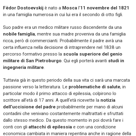
Fëdor Dostoevskij
è nato a
Mosca
l’
11 novembre del 1821
in una famiglia numerosa in cui lui era il secondo di otto figli.
Suo padre era un medico militare russo discendente da una
nobile famiglia
, mentre sua madre proveniva da una famiglia
ricca, però di commercianti. Probabilmente il padre avrà una
certa influenza nella decisione di intraprendere nel 1838 un
percorso formativo presso la
scuola superiore del genio
militare di San Pietroburgo
. Qui egli porterà avanti
studi in
ingegneria militare
.
Tuttavia già in questo periodo della sua vita ci sarà una marcata
passione verso la letteratura. Le
problematiche di salute
, in
particolar modo il primo attacco di epilessia, colpirono lo
scrittore all’età di 17 anni. A quell’età ricevette la
notizia
dell’uccisione del padre
probabilmente per mano di alcuni
contadini che venivano costantemente maltrattati e sfruttati
dallo stesso medico. Da questo momento in poi dovrà fare i
conti con gli
attacchi di epilessia
e con una condizione
economica cambiata in maniera repentina anche in ragione della