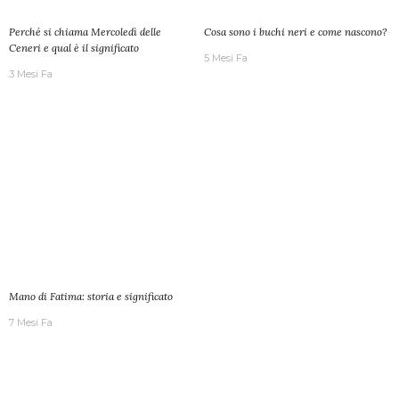
Perché si chiama Mercoledì delle
Cosa sono i buchi neri e come nascono?
Ceneri e qual è il significato
5 Mesi Fa
3 Mesi Fa
Mano di Fatima: storia e significato
7 Mesi Fa