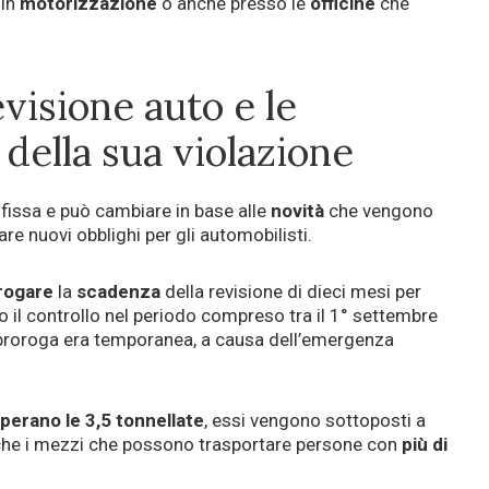
 in
motorizzazione
o anche presso le
officine
che
evisione auto e le
 della sua violazione
 fissa e può cambiare in base alle
novità
che vengono
e nuovi obblighi per gli automobilisti.
rogare
la
scadenza
della revisione di dieci mesi per
to il controllo nel periodo compreso tra il 1° settembre
proroga era temporanea, a causa dell’emergenza
perano le 3,5 tonnellate
, essi vengono sottoposti a
nche i mezzi che possono trasportare persone con
più di