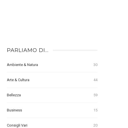
PARLIAMO DI…
Ambiente & Natura
30
Arte & Cultura
44
Bellezza
59
Business
15
Consigli Vari
20