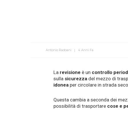
Antonio Radoani
4 Anni Fa
La
revisione
è un
controllo perio
sulla
sicurezza
del mezzo di trasp
idonea
per circolare in strada sec
Questa cambia a seconda dei mezzi
possibilità di trasportare
cose e p