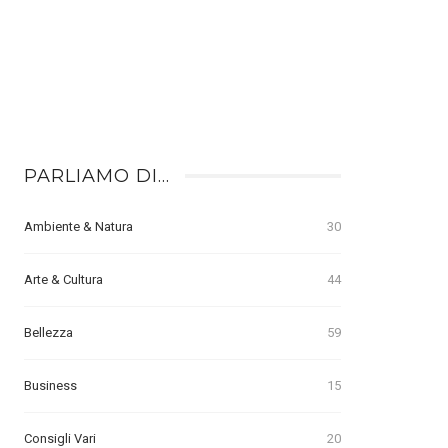
PARLIAMO DI…
Ambiente & Natura
30
Arte & Cultura
44
Bellezza
59
Business
15
Consigli Vari
20