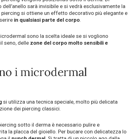
dell’anello sarà invisibile e si vedrà esclusivamente la
piercing si ottiene un effetto decorativo più elegante e
nserire
in qualsiasi parte del corpo
.
 microdermal sono la scelta ideale se si vogliono
 il seno, delle
zone del corpo molto sensibili e
ano i microdermal
g
si utilizza una tecnica speciale, molto più delicata
azione dei piercing classici.
piercing sotto il derma è necessario pulire e
ita la placca del gioiello. Per bucare con delicatezza lo
ga il
punch dermal
. Si tratta di un piccolo ago dalla