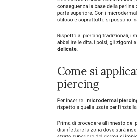
conseguenza la base della perlina o 
parte superiore. Con i microdermal 
stiloso e soprattutto si possono i
Rispetto ai piercing tradizionali, i
abbellire le dita, i polsi, gli zigomi e
delicate
.
Come si applic
piercing
Per inserire i
microdermal piercin
rispetto a quella usata per l’install
Prima di procedere all’innesto del 
disinfettare la zona dove sarà inser
strato superiore del derma si impie