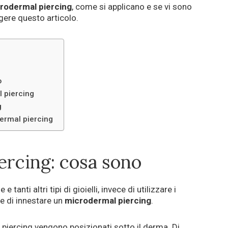
crodermal piercing
, come si applicano e se vi sono
gere questo articolo.
o
 piercing
g
ermal piercing
rcing: cosa sono
e tanti altri tipi di gioielli, invece di utilizzare i
re di innestare un
microdermal piercing
.
i piercing vengono posizionati sotto il derma. Di