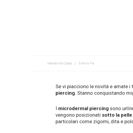
Marianna Costa
5 Anni Fa
Se vi piacciono le novità e amate i 
piercing
. Stanno conquistando migl
I
microdermal piercing
sono un’inn
vengono posizionati
sotto la pelle
particolari come zigomi, dita e pols