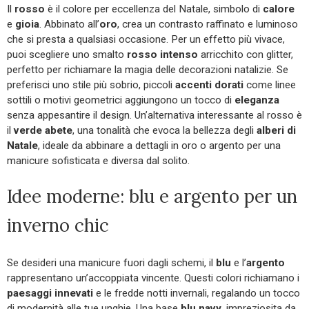
Il
rosso
è il colore per eccellenza del Natale, simbolo di
calore
e
gioia
. Abbinato all’
oro
, crea un contrasto raffinato e luminoso
che si presta a qualsiasi occasione. Per un effetto più vivace,
puoi scegliere uno smalto
rosso intenso
arricchito con glitter,
perfetto per richiamare la magia delle decorazioni natalizie. Se
preferisci uno stile più sobrio, piccoli
accenti dorati
come linee
sottili o motivi geometrici aggiungono un tocco di
eleganza
senza appesantire il design. Un’alternativa interessante al rosso è
il
verde abete
, una tonalità che evoca la bellezza degli
alberi di
Natale
, ideale da abbinare a dettagli in oro o argento per una
manicure sofisticata e diversa dal solito.
Idee moderne: blu e argento per un
inverno chic
Se desideri una manicure fuori dagli schemi, il
blu
e l’
argento
rappresentano un’accoppiata vincente. Questi colori richiamano i
paesaggi innevati
e le fredde notti invernali, regalando un tocco
di modernità alle tue unghie. Una base
blu navy
, impreziosita da