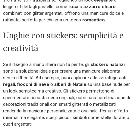
sfuma verso il trasparente, regalando un look
elegante
e
leggero. I dettagli pastello, come
rosa
o
azzurro chiaro
,
combinati con glitter argentati, offrono una manicure dolce e
raffinata, perfetta per chi ama un tocco
romantico
.
Unghie con stickers: semplicità e
creatività
Se il disegno a mano libera non fa per te, gli
stickers natalizi
sono la soluzione ideale per creare una manicure elaborata
senza difficoltà. Ad esempio, puoi applicare adesivi raffiguranti
regali
,
fiocchi di neve
o
alberi di Natale
su una base nude per
un look semplice ma creativo. Gli stickers permettono di
sperimentare accostamenti originali, come una combinazione di
decorazioni tradizionali con smalti glitterati o metallizzati,
rendendo la manicure personalizzata e originale. Per un effetto
minimal ma elegante, scegli piccoli simboli come stelle dorate o
cuori argentati.