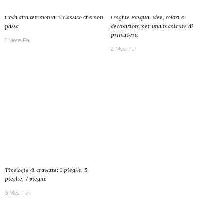
Coda alta cerimonia: il classico che non
Unghie Pasqua: Idee, colori e
passa
decorazioni per una manicure di
primavera
1 Mese Fa
2 Mesi Fa
Tipologie di cravatte: 3 pieghe, 5
pieghe, 7 pieghe
3 Mesi Fa