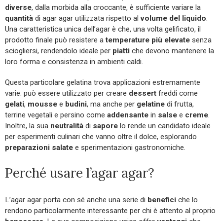
diverse
, dalla morbida alla croccante, è sufficiente variare la
quantità
di agar agar utilizzata rispetto al
volume
del
liquido
.
Una caratteristica unica dell’agar è che, una volta gelificato, il
prodotto finale può resistere a
temperature più elevate
senza
sciogliersi, rendendolo ideale per
piatti
che devono mantenere la
loro forma e consistenza in ambienti caldi.
Questa particolare gelatina trova applicazioni estremamente
varie: può essere utilizzato per creare
dessert
freddi come
gelati
,
mousse
e
budini
, ma anche per
gelatine
di frutta,
terrine vegetali e persino come
addensante
in
salse
e
creme
.
Inoltre, la sua
neutralità
di
sapore
lo rende un candidato ideale
per esperimenti culinari che vanno oltre il dolce, esplorando
preparazioni
salate
e sperimentazioni gastronomiche.
Perché usare l’agar agar?
L’agar agar porta con sé anche una serie di
benefici
che lo
rendono particolarmente interessante per chi è attento al proprio