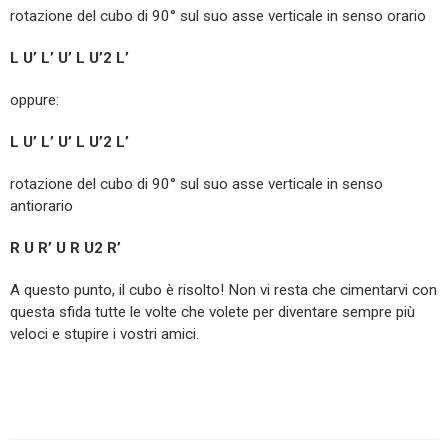
rotazione del cubo di 90° sul suo asse verticale in senso orario
L U’ L’ U’ L U’2 L’
oppure:
L U’ L’ U’ L U’2 L’
rotazione del cubo di 90° sul suo asse verticale in senso
antiorario
R U R’ U R U2 R’
A questo punto, il cubo è risolto! Non vi resta che cimentarvi con
questa sfida tutte le volte che volete per diventare sempre più
veloci e stupire i vostri amici.