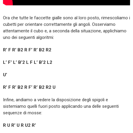
Ora che tutte le faccette gialle sono al loro posto, rimescoliamo i
cubetti per orientare correttamente gli angoli. Osserviamo
attentamente il cubo e, a seconda della situazione, applichiamo
uno dei seguenti algoritmi:
R’ F R’ B2 R F’ R’ B2 R2
L’ F’ L’ B’2 L F L’ B’2 L2
U’
R’ F R’ B2 R F’ R’ B2 R2 U
Infine, andiamo a vedere la disposizione degli spigoli e
sistemiamo quelli fuori posto applicando una delle seguenti
sequenze di mosse:
R U R’ U R U2 R’