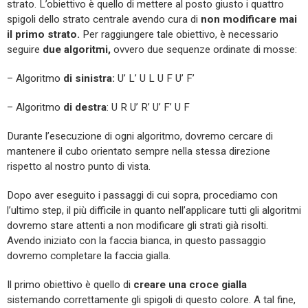
strato. L’obiettivo è quello di mettere al posto giusto i quattro
spigoli dello strato centrale avendo cura di
non modificare mai
il primo strato.
Per raggiungere tale obiettivo, è necessario
seguire
due algoritmi,
ovvero due sequenze ordinate di mosse:
– Algoritmo
di sinistra:
U’ L’ U L U F U’ F’
– Algoritmo
di destra
: U R U’ R’ U’ F’ U F
Durante l’esecuzione di ogni algoritmo, dovremo cercare di
mantenere il cubo orientato sempre nella stessa direzione
rispetto al nostro punto di vista.
Dopo aver eseguito i passaggi di cui sopra, procediamo con
l’ultimo step, il più difficile in quanto nell’applicare tutti gli algoritmi
dovremo stare attenti a non modificare gli strati già risolti.
Avendo iniziato con la faccia bianca, in questo passaggio
dovremo completare la faccia gialla.
Il primo obiettivo è quello di
creare una croce gialla
sistemando correttamente gli spigoli di questo colore. A tal fine,