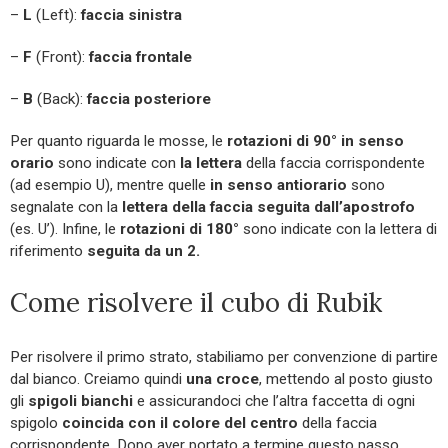
–
L
(Left):
faccia sinistra
–
F
(Front):
faccia frontale
–
B
(Back):
faccia posteriore
Per quanto riguarda le mosse, le
rotazioni di 90°
in senso
orario
sono indicate con
la lettera
della faccia corrispondente
(ad esempio U), mentre quelle
in senso antiorario
sono
segnalate con la
lettera della faccia seguita dall’apostrofo
(es. U’). Infine, le
rotazioni di 180°
sono indicate con la lettera di
riferimento
seguita da un 2.
Come risolvere il cubo di Rubik
Per risolvere il primo strato, stabiliamo per convenzione di partire
dal bianco. Creiamo quindi
una croce
, mettendo al posto giusto
gli
spigoli bianchi
e assicurandoci che l’altra faccetta di ogni
spigolo
coincida con il colore del centro
della faccia
corrispondente. Dopo aver portato a termine questo passo