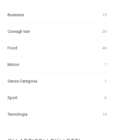
Business
15
Consigli Vari
20
Food
46
Motori
7
Senza Categoria
1
Sport
6
Tecnologia
14