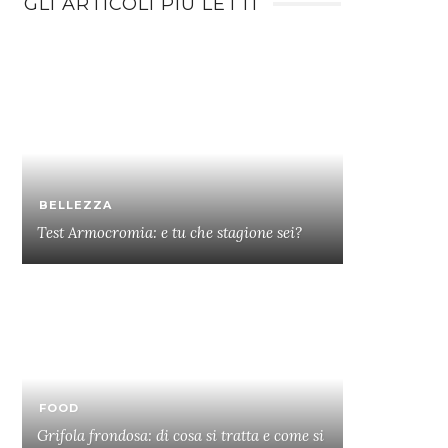
GLI ARTICOLI PIÙ LETTI
BELLEZZA
Test Armocromia: e tu che stagione sei?
FOOD
Grifola frondosa: di cosa si tratta e come si