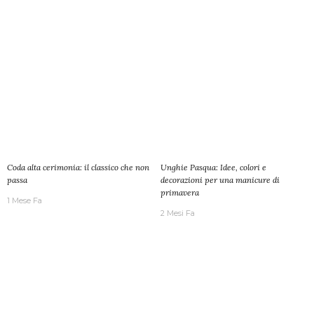
Coda alta cerimonia: il classico che non
Unghie Pasqua: Idee, colori e
passa
decorazioni per una manicure di
primavera
1 Mese Fa
2 Mesi Fa