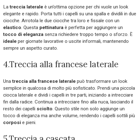
La
treccia laterale
è un’ottima opzione per chi vuole un look
elegante e rapido. Porta tutti i capelli su una spalla e dividili in due
ciocche. Arrotola le due ciocche tra loro e fissale con un
elastico
. Questa
pettinatura
è perfetta per aggiungere un
tocco di eleganza
senza richiedere troppo tempo o sforzo. È
ideale
per giornate lavorative o uscite informali, mantenendo
sempre un aspetto curato.
4.Treccia alla francese laterale
Una
treccia alla francese laterale
può trasformare un look
semplice in qualcosa di molto più sofisticato. Prendi una piccola
ciocca laterale e dividi i capelli in tre parti, iniziando a intrecciare
fin dalla radice. Continua a intrecciare fino alla nuca, lasciando il
resto dei capelli
sciolto
. Questo stile non solo aggiunge un
tocco di eleganza ma anche volume, rendendo i capelli sottili più
corposi
e pieni.
5.Treccia a cascata